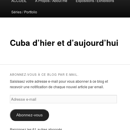
ACCUEIL
A Propos / About me
Expositions / Exhibitions
principal
Séries / Portfolio
Cuba d’hier et d’aujourd’hui
ABONNEZ-VOUS À CE BLOG PAR E-MAIL.
Saisissez votre adresse e-mail pour vous abonner à ce blog et
recevoir une notification de chaque nouvel article par email.
Adresse
e-
mail
Abonnez-vous
Rejoignez les 61 autres abonnés