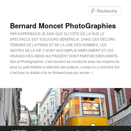
Aller
Aller
au
au
Rech
contenu
contenu
principal
secondaire
Bernard Moncet PhotoGraphies
PAR EXPÉRIENCE JE SAIS QUE DU CÔTE DE LA RUE LE
SPECTACLE EST TOUJOURS GÉNÉREUX. DANS CES DÉCORS
TÉMOINS DE LA PEINE ET DE LA JOIE DES HOMMES, LES
GESTES DE LA VIE Y SONT ACCOMPLIS SIMPLEMENT ET LES
VISAGES DES GENS QUI PASSENT SONT PARFOIS EMOUVANTS.
Voir et Photographier, c’est souvent se construire avec les moyens du
bord un petit théâtre et attendre ses acteurs. Lorsqu’on y croit très fort,
c’est bien le diable s’ils ne finissent pas par arriver. »
Menu