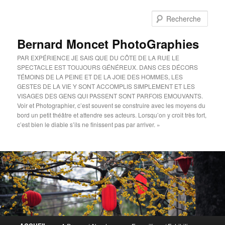
Aller
Aller
au
au
Rech
contenu
contenu
principal
secondaire
Bernard Moncet PhotoGraphies
PAR EXPÉRIENCE JE SAIS QUE DU CÔTE DE LA RUE LE
SPECTACLE EST TOUJOURS GÉNÉREUX. DANS CES DÉCORS
TÉMOINS DE LA PEINE ET DE LA JOIE DES HOMMES, LES
GESTES DE LA VIE Y SONT ACCOMPLIS SIMPLEMENT ET LES
VISAGES DES GENS QUI PASSENT SONT PARFOIS EMOUVANTS.
Voir et Photographier, c’est souvent se construire avec les moyens du
bord un petit théâtre et attendre ses acteurs. Lorsqu’on y croit très fort,
c’est bien le diable s’ils ne finissent pas par arriver. »
Menu