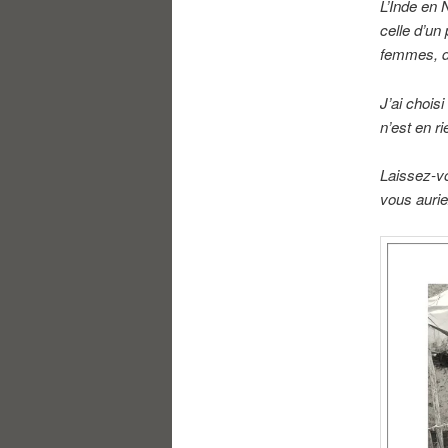
L’Inde en 
celle d’un
femmes, d
J’ai choi
n’est en r
Laissez-vo
vous aurie