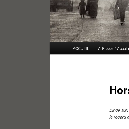
Menu
ACCUEIL
A Propos / About
principal
Hor
L’Inde aux
le regard 