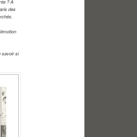
ente ? Á
aris des
rchés.
’émotion
 savoir si