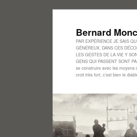
Aller
au
contenu
Bernard Monc
principal
PAR EXPÉRIENCE JE SAIS Q
GÉNÉREUX. DANS CES DÉCOR
LES GESTES DE LA VIE Y S
GENS QUI PASSENT SONT PARFO
se construire avec les moyens d
croit très fort, c’est bien le diab