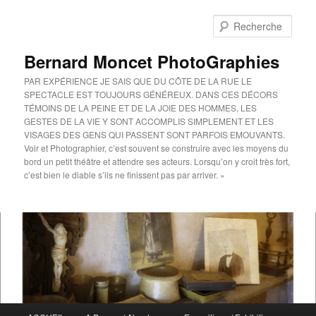
Aller
au
Rech
contenu
principal
Bernard Moncet PhotoGraphies
PAR EXPÉRIENCE JE SAIS QUE DU CÔTE DE LA RUE LE
SPECTACLE EST TOUJOURS GÉNÉREUX. DANS CES DÉCORS
TÉMOINS DE LA PEINE ET DE LA JOIE DES HOMMES, LES
GESTES DE LA VIE Y SONT ACCOMPLIS SIMPLEMENT ET LES
VISAGES DES GENS QUI PASSENT SONT PARFOIS EMOUVANTS.
Voir et Photographier, c’est souvent se construire avec les moyens du
bord un petit théâtre et attendre ses acteurs. Lorsqu’on y croit très fort,
c’est bien le diable s’ils ne finissent pas par arriver. »
Menu