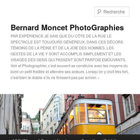
Aller
Aller
au
au
Rech
contenu
contenu
principal
secondaire
Bernard Moncet PhotoGraphies
PAR EXPÉRIENCE JE SAIS QUE DU CÔTE DE LA RUE LE
SPECTACLE EST TOUJOURS GÉNÉREUX. DANS CES DÉCORS
TÉMOINS DE LA PEINE ET DE LA JOIE DES HOMMES, LES
GESTES DE LA VIE Y SONT ACCOMPLIS SIMPLEMENT ET LES
VISAGES DES GENS QUI PASSENT SONT PARFOIS EMOUVANTS.
Voir et Photographier, c’est souvent se construire avec les moyens du
bord un petit théâtre et attendre ses acteurs. Lorsqu’on y croit très fort,
c’est bien le diable s’ils ne finissent pas par arriver. »
Menu