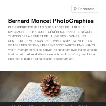
Aller
au
Rech
contenu
principal
Bernard Moncet PhotoGraphies
PAR EXPÉRIENCE JE SAIS QUE DU CÔTE DE LA RUE LE
SPECTACLE EST TOUJOURS GÉNÉREUX. DANS CES DÉCORS
TÉMOINS DE LA PEINE ET DE LA JOIE DES HOMMES, LES
GESTES DE LA VIE Y SONT ACCOMPLIS SIMPLEMENT ET LES
VISAGES DES GENS QUI PASSENT SONT PARFOIS EMOUVANTS.
Voir et Photographier, c’est souvent se construire avec les moyens du
bord un petit théâtre et attendre ses acteurs. Lorsqu’on y croit très fort,
c’est bien le diable s’ils ne finissent pas par arriver. »
Menu