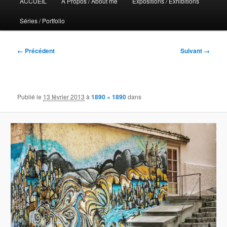
ACCUEIL
A Propos / About me
Expositions / Exhibitions
principal
Séries / Portfolio
Navigation
← Précédent
Suivant →
des
images
Publié le
13 février 2013
à
1890 × 1890
dans