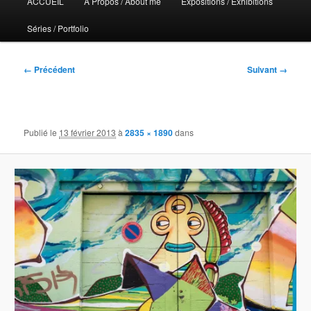
ACCUEIL
A Propos / About me
Expositions / Exhibitions
principal
Séries / Portfolio
Navigation
← Précédent
Suivant →
des
images
Publié le
13 février 2013
à
2835 × 1890
dans