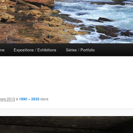
 me
Expositions / Exhibitions
Séries / Portfolio
mars 2013
à
1890 × 2835
dans