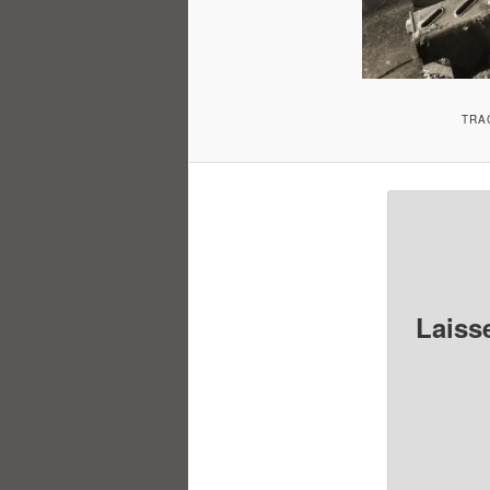
TRA
Laiss