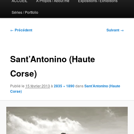
ACCUEIL
A Propos / About me
Expositions / Exhibitions
principal
Séries / Portfolio
Navigation
← Précédent
Suivant →
des
images
Sant’Antonino (Haute
Corse)
Publié le
15 février 2013
à
2835 × 1890
dans
Sant’Antonino (Haute
Corse)