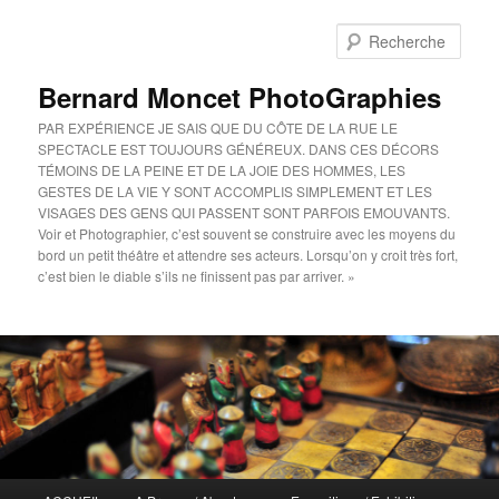
Aller
au
Rech
contenu
principal
Bernard Moncet PhotoGraphies
PAR EXPÉRIENCE JE SAIS QUE DU CÔTE DE LA RUE LE
SPECTACLE EST TOUJOURS GÉNÉREUX. DANS CES DÉCORS
TÉMOINS DE LA PEINE ET DE LA JOIE DES HOMMES, LES
GESTES DE LA VIE Y SONT ACCOMPLIS SIMPLEMENT ET LES
VISAGES DES GENS QUI PASSENT SONT PARFOIS EMOUVANTS.
Voir et Photographier, c’est souvent se construire avec les moyens du
bord un petit théâtre et attendre ses acteurs. Lorsqu’on y croit très fort,
c’est bien le diable s’ils ne finissent pas par arriver. »
Menu