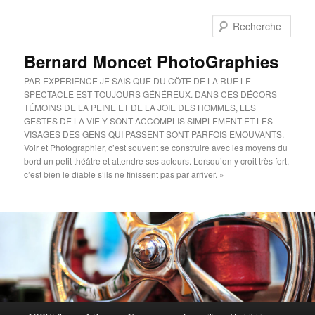
Aller
au
Rech
contenu
principal
Bernard Moncet PhotoGraphies
PAR EXPÉRIENCE JE SAIS QUE DU CÔTE DE LA RUE LE
SPECTACLE EST TOUJOURS GÉNÉREUX. DANS CES DÉCORS
TÉMOINS DE LA PEINE ET DE LA JOIE DES HOMMES, LES
GESTES DE LA VIE Y SONT ACCOMPLIS SIMPLEMENT ET LES
VISAGES DES GENS QUI PASSENT SONT PARFOIS EMOUVANTS.
Voir et Photographier, c’est souvent se construire avec les moyens du
bord un petit théâtre et attendre ses acteurs. Lorsqu’on y croit très fort,
c’est bien le diable s’ils ne finissent pas par arriver. »
Menu