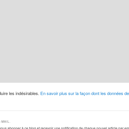
duire les indésirables.
En savoir plus sur la façon dont les données 
-MAIL.
vous abonner à ce blog et recevoir une notification de chaque nouvel article par em