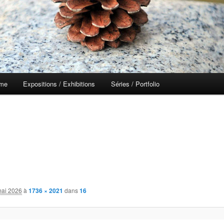
 me
Expositions / Exhibitions
Séries / Portfolio
mai 2026
à
1736 × 2021
dans
16