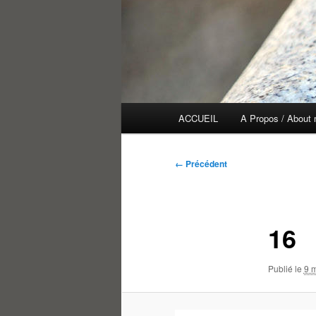
Menu
ACCUEIL
A Propos / About
principal
Navigation
← Précédent
des
images
16
Publié le
9 