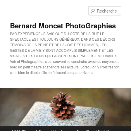
Aller
au
Rech
contenu
principal
Bernard Moncet PhotoGraphies
PAR EXPÉRIENCE JE SAIS QUE DU CÔTE DE LA RUE LE
SPECTACLE EST TOUJOURS GÉNÉREUX. DANS CES DÉCORS
TÉMOINS DE LA PEINE ET DE LA JOIE DES HOMMES, LES
GESTES DE LA VIE Y SONT ACCOMPLIS SIMPLEMENT ET LES
VISAGES DES GENS QUI PASSENT SONT PARFOIS EMOUVANTS.
Voir et Photographier, c’est souvent se construire avec les moyens du
bord un petit théâtre et attendre ses acteurs. Lorsqu’on y croit très fort,
c’est bien le diable s’ils ne finissent pas par arriver. »
Menu