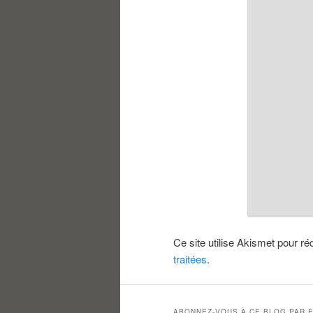
Ce site utilise Akismet pour ré
traitées
.
ABONNEZ-VOUS À CE BLOG PAR E