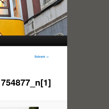
Suivant →
754877_n[1]