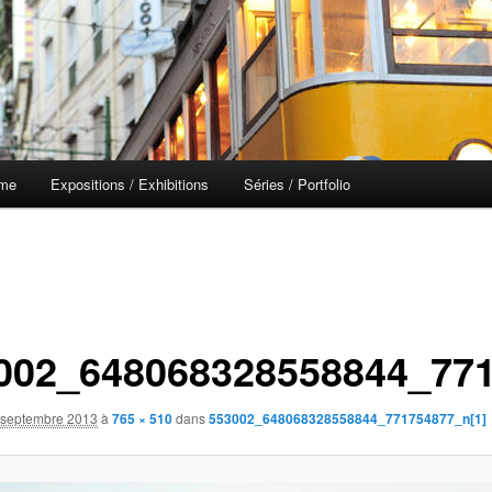
 me
Expositions / Exhibitions
Séries / Portfolio
002_648068328558844_771
 septembre 2013
à
765 × 510
dans
553002_648068328558844_771754877_n[1]