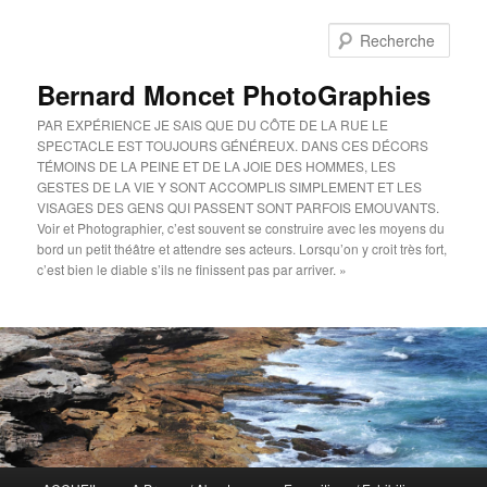
Aller
au
Rech
contenu
principal
Bernard Moncet PhotoGraphies
PAR EXPÉRIENCE JE SAIS QUE DU CÔTE DE LA RUE LE
SPECTACLE EST TOUJOURS GÉNÉREUX. DANS CES DÉCORS
TÉMOINS DE LA PEINE ET DE LA JOIE DES HOMMES, LES
GESTES DE LA VIE Y SONT ACCOMPLIS SIMPLEMENT ET LES
VISAGES DES GENS QUI PASSENT SONT PARFOIS EMOUVANTS.
Voir et Photographier, c’est souvent se construire avec les moyens du
bord un petit théâtre et attendre ses acteurs. Lorsqu’on y croit très fort,
c’est bien le diable s’ils ne finissent pas par arriver. »
Menu