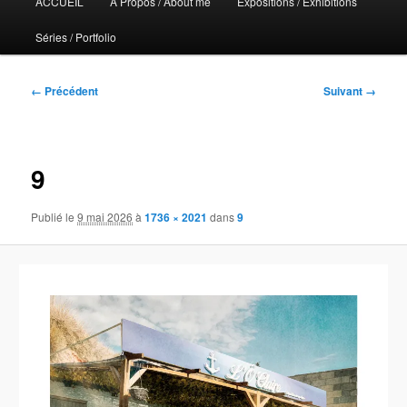
ACCUEIL
A Propos / About me
Expositions / Exhibitions
principal
Séries / Portfolio
Navigation
← Précédent
Suivant →
des
images
9
Publié le
9 mai 2026
à
1736 × 2021
dans
9