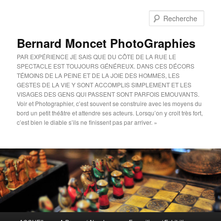
Aller
au
Rech
contenu
principal
Bernard Moncet PhotoGraphies
PAR EXPÉRIENCE JE SAIS QUE DU CÔTE DE LA RUE LE
SPECTACLE EST TOUJOURS GÉNÉREUX. DANS CES DÉCORS
TÉMOINS DE LA PEINE ET DE LA JOIE DES HOMMES, LES
GESTES DE LA VIE Y SONT ACCOMPLIS SIMPLEMENT ET LES
VISAGES DES GENS QUI PASSENT SONT PARFOIS EMOUVANTS.
Voir et Photographier, c’est souvent se construire avec les moyens du
bord un petit théâtre et attendre ses acteurs. Lorsqu’on y croit très fort,
c’est bien le diable s’ils ne finissent pas par arriver. »
Menu