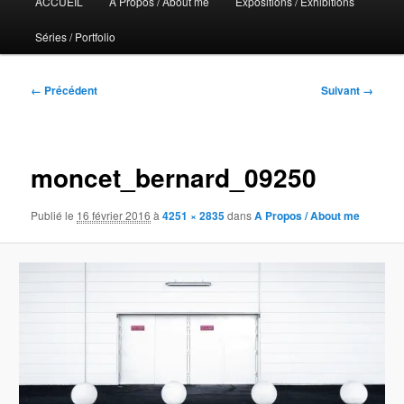
ACCUEIL
A Propos / About me
Expositions / Exhibitions
principal
Séries / Portfolio
Navigation
← Précédent
Suivant →
des
images
moncet_bernard_09250
Publié le
16 février 2016
à
4251 × 2835
dans
A Propos / About me