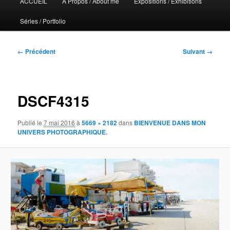
ACCUEIL
A Propos / About me
Expositions / Exhibitions
principal
Séries / Portfolio
Navigation
← Précédent
Suivant →
des
images
DSCF4315
Publié le
7 mai 2016
à
5669 × 2182
dans
BIENVENUE DANS MON
UNIVERS PHOTOGRAPHIQUE.