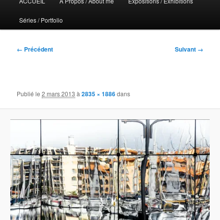
ACCUEIL
A Propos / About me
Expositions / Exhibitions
principal
Séries / Portfolio
Navigation
← Précédent
Suivant →
des
images
Publié le
2 mars 2013
à
2835 × 1886
dans