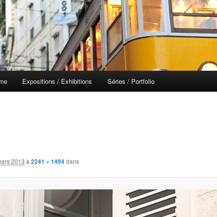
 me
Expositions / Exhibitions
Séries / Portfolio
mars 2013
à
2241 × 1494
dans