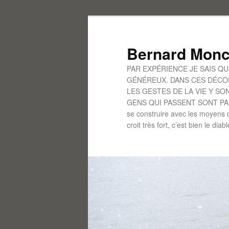
Aller
au
contenu
Bernard Monc
principal
PAR EXPÉRIENCE JE SAIS Q
GÉNÉREUX. DANS CES DÉCOR
LES GESTES DE LA VIE Y S
GENS QUI PASSENT SONT PARFO
se construire avec les moyens d
croit très fort, c’est bien le diab