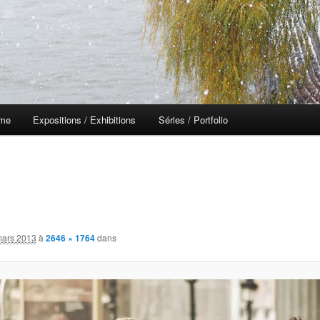
 me
Expositions / Exhibitions
Séries / Portfolio
mars 2013
à
2646 × 1764
dans