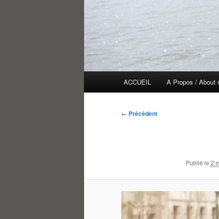
Menu
ACCUEIL
A Propos / About
principal
Navigation
← Précédent
des
images
Publié le
2 