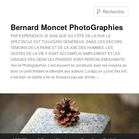
Aller
au
Rech
contenu
principal
Bernard Moncet PhotoGraphies
PAR EXPÉRIENCE JE SAIS QUE DU CÔTE DE LA RUE LE
SPECTACLE EST TOUJOURS GÉNÉREUX. DANS CES DÉCORS
TÉMOINS DE LA PEINE ET DE LA JOIE DES HOMMES, LES
GESTES DE LA VIE Y SONT ACCOMPLIS SIMPLEMENT ET LES
VISAGES DES GENS QUI PASSENT SONT PARFOIS EMOUVANTS.
Voir et Photographier, c’est souvent se construire avec les moyens du
bord un petit théâtre et attendre ses acteurs. Lorsqu’on y croit très fort,
c’est bien le diable s’ils ne finissent pas par arriver. »
Menu