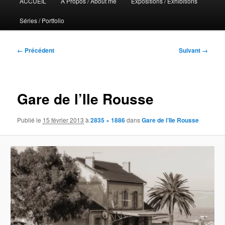
ACCUEIL
A Propos / About me
Expositions / Exhibitions
principal
Séries / Portfolio
Navigation
← Précédent
Suivant →
des
images
Gare de l’Ile Rousse
Publié le
15 février 2013
à
2835 × 1886
dans
Gare de l’Ile Rousse