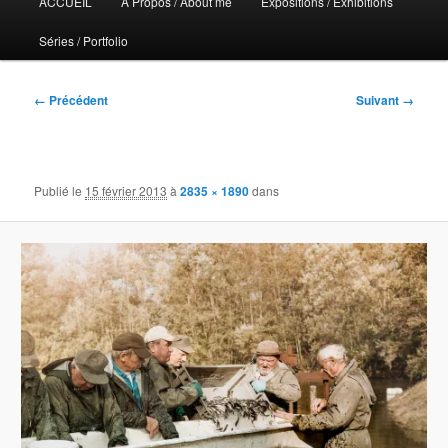
ACCUEIL
A Propos / About me
Expositions / Exhibitions
principal
Séries / Portfolio
Navigation
← Précédent
Suivant →
des
images
Publié le
15 février 2013
à
2835 × 1890
dans