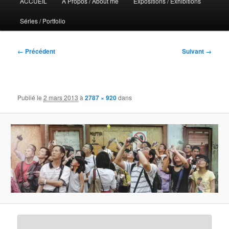
ACCUEIL
A Propos / About me
Expositions / Exhibitions
principal
Séries / Portfolio
Navigation
← Précédent
Suivant →
des
images
Publié le
2 mars 2013
à
2787 × 920
dans