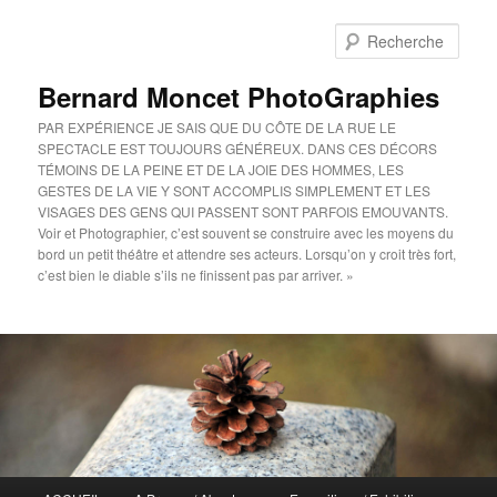
Aller
au
Rech
contenu
principal
Bernard Moncet PhotoGraphies
PAR EXPÉRIENCE JE SAIS QUE DU CÔTE DE LA RUE LE
SPECTACLE EST TOUJOURS GÉNÉREUX. DANS CES DÉCORS
TÉMOINS DE LA PEINE ET DE LA JOIE DES HOMMES, LES
GESTES DE LA VIE Y SONT ACCOMPLIS SIMPLEMENT ET LES
VISAGES DES GENS QUI PASSENT SONT PARFOIS EMOUVANTS.
Voir et Photographier, c’est souvent se construire avec les moyens du
bord un petit théâtre et attendre ses acteurs. Lorsqu’on y croit très fort,
c’est bien le diable s’ils ne finissent pas par arriver. »
Menu