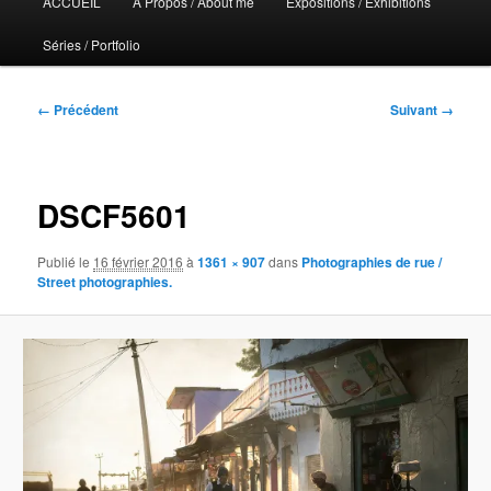
ACCUEIL
A Propos / About me
Expositions / Exhibitions
principal
Séries / Portfolio
Navigation
← Précédent
Suivant →
des
images
DSCF5601
Publié le
16 février 2016
à
1361 × 907
dans
Photographies de rue /
Street photographies.