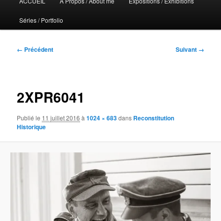
ACCUEIL
A Propos / About me
Expositions / Exhibitions
principal
Séries / Portfolio
Navigation
← Précédent
Suivant →
des
images
2XPR6041
Publié le
11 juillet 2016
à
1024 × 683
dans
Reconstitution
Historique