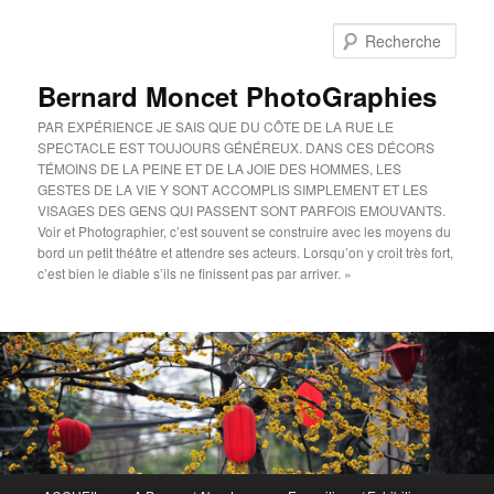
Aller
au
Rech
contenu
principal
Bernard Moncet PhotoGraphies
PAR EXPÉRIENCE JE SAIS QUE DU CÔTE DE LA RUE LE
SPECTACLE EST TOUJOURS GÉNÉREUX. DANS CES DÉCORS
TÉMOINS DE LA PEINE ET DE LA JOIE DES HOMMES, LES
GESTES DE LA VIE Y SONT ACCOMPLIS SIMPLEMENT ET LES
VISAGES DES GENS QUI PASSENT SONT PARFOIS EMOUVANTS.
Voir et Photographier, c’est souvent se construire avec les moyens du
bord un petit théâtre et attendre ses acteurs. Lorsqu’on y croit très fort,
c’est bien le diable s’ils ne finissent pas par arriver. »
Menu