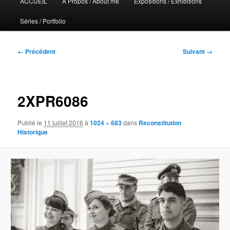
ACCUEIL
A Propos / About me
Expositions / Exhibitions
principal
Séries / Portfolio
Navigation
← Précédent
Suivant →
des
images
2XPR6086
Publié le
11 juillet 2016
à
1024 × 683
dans
Reconstitution
Historique