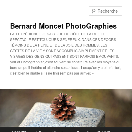
Aller
au
Rech
contenu
principal
Bernard Moncet PhotoGraphies
PAR EXPÉRIENCE JE SAIS QUE DU CÔTE DE LA RUE LE
SPECTACLE EST TOUJOURS GÉNÉREUX. DANS CES DÉCORS
TÉMOINS DE LA PEINE ET DE LA JOIE DES HOMMES, LES
GESTES DE LA VIE Y SONT ACCOMPLIS SIMPLEMENT ET LES
VISAGES DES GENS QUI PASSENT SONT PARFOIS EMOUVANTS.
Voir et Photographier, c’est souvent se construire avec les moyens du
bord un petit théâtre et attendre ses acteurs. Lorsqu’on y croit très fort,
c’est bien le diable s’ils ne finissent pas par arriver. »
Menu