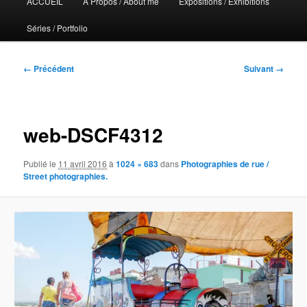
ACCUEIL
A Propos / About me
Expositions / Exhibitions
principal
Séries / Portfolio
Navigation
← Précédent
Suivant →
des
images
web-DSCF4312
Publié le
11 avril 2016
à
1024 × 683
dans
Photographies de rue /
Street photographies.