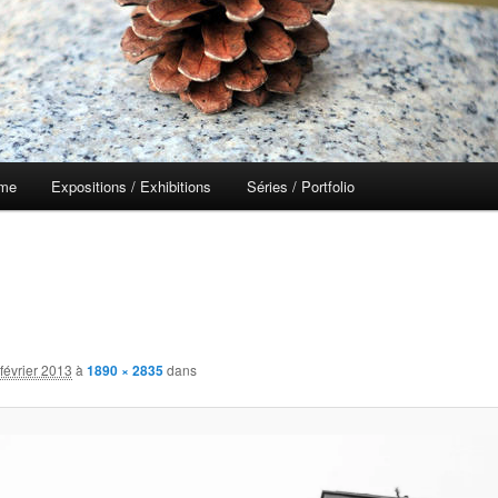
 me
Expositions / Exhibitions
Séries / Portfolio
février 2013
à
1890 × 2835
dans