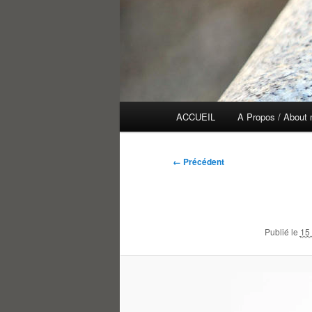
Menu
ACCUEIL
A Propos / About
principal
Navigation
← Précédent
des
images
Publié le
15 