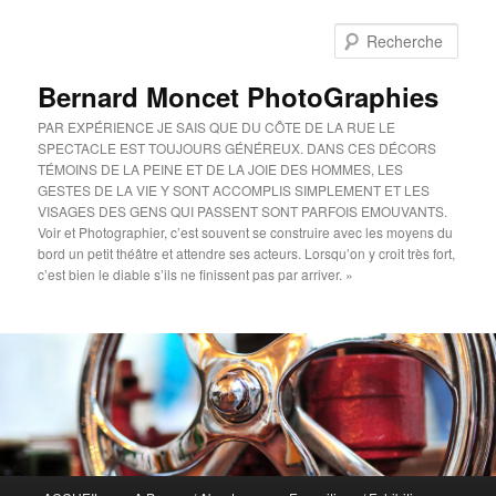
Aller
au
Rech
contenu
principal
Bernard Moncet PhotoGraphies
PAR EXPÉRIENCE JE SAIS QUE DU CÔTE DE LA RUE LE
SPECTACLE EST TOUJOURS GÉNÉREUX. DANS CES DÉCORS
TÉMOINS DE LA PEINE ET DE LA JOIE DES HOMMES, LES
GESTES DE LA VIE Y SONT ACCOMPLIS SIMPLEMENT ET LES
VISAGES DES GENS QUI PASSENT SONT PARFOIS EMOUVANTS.
Voir et Photographier, c’est souvent se construire avec les moyens du
bord un petit théâtre et attendre ses acteurs. Lorsqu’on y croit très fort,
c’est bien le diable s’ils ne finissent pas par arriver. »
Menu