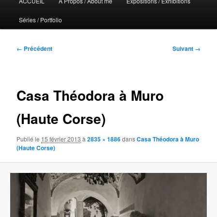
ACCUEIL
A Propos / About me
Expositions / Exhibitions
principal
Séries / Portfolio
Navigation
← Précédent
Suivant →
des
images
Casa Théodora à Muro
(Haute Corse)
Publié le
15 février 2013
à
2835 × 1886
dans
Casa Théodora à Muro
(Haute Corse)