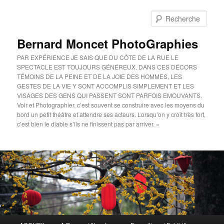
Aller
au
Rech
contenu
principal
Bernard Moncet PhotoGraphies
PAR EXPÉRIENCE JE SAIS QUE DU CÔTE DE LA RUE LE
SPECTACLE EST TOUJOURS GÉNÉREUX. DANS CES DÉCORS
TÉMOINS DE LA PEINE ET DE LA JOIE DES HOMMES, LES
GESTES DE LA VIE Y SONT ACCOMPLIS SIMPLEMENT ET LES
VISAGES DES GENS QUI PASSENT SONT PARFOIS EMOUVANTS.
Voir et Photographier, c’est souvent se construire avec les moyens du
bord un petit théâtre et attendre ses acteurs. Lorsqu’on y croit très fort,
c’est bien le diable s’ils ne finissent pas par arriver. »
Menu