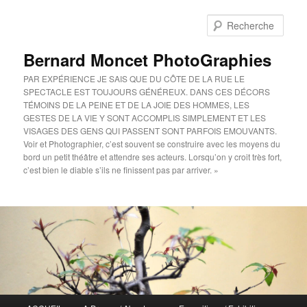
Aller
au
Rech
contenu
principal
Bernard Moncet PhotoGraphies
PAR EXPÉRIENCE JE SAIS QUE DU CÔTE DE LA RUE LE
SPECTACLE EST TOUJOURS GÉNÉREUX. DANS CES DÉCORS
TÉMOINS DE LA PEINE ET DE LA JOIE DES HOMMES, LES
GESTES DE LA VIE Y SONT ACCOMPLIS SIMPLEMENT ET LES
VISAGES DES GENS QUI PASSENT SONT PARFOIS EMOUVANTS.
Voir et Photographier, c’est souvent se construire avec les moyens du
bord un petit théâtre et attendre ses acteurs. Lorsqu’on y croit très fort,
c’est bien le diable s’ils ne finissent pas par arriver. »
Menu