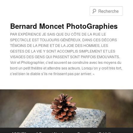
Aller
au
Rech
contenu
principal
Bernard Moncet PhotoGraphies
PAR EXPÉRIENCE JE SAIS QUE DU CÔTE DE LA RUE LE
SPECTACLE EST TOUJOURS GÉNÉREUX. DANS CES DÉCORS
TÉMOINS DE LA PEINE ET DE LA JOIE DES HOMMES, LES
GESTES DE LA VIE Y SONT ACCOMPLIS SIMPLEMENT ET LES
VISAGES DES GENS QUI PASSENT SONT PARFOIS EMOUVANTS.
Voir et Photographier, c’est souvent se construire avec les moyens du
bord un petit théâtre et attendre ses acteurs. Lorsqu’on y croit très fort,
c’est bien le diable s’ils ne finissent pas par arriver. »
Menu