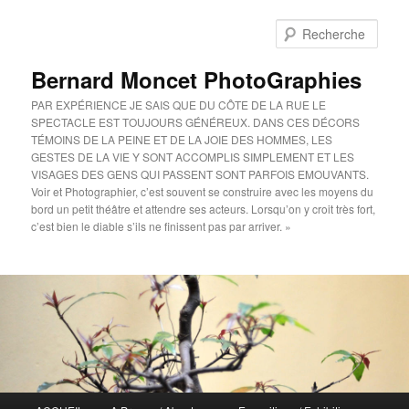
Aller
au
Rech
contenu
principal
Bernard Moncet PhotoGraphies
PAR EXPÉRIENCE JE SAIS QUE DU CÔTE DE LA RUE LE
SPECTACLE EST TOUJOURS GÉNÉREUX. DANS CES DÉCORS
TÉMOINS DE LA PEINE ET DE LA JOIE DES HOMMES, LES
GESTES DE LA VIE Y SONT ACCOMPLIS SIMPLEMENT ET LES
VISAGES DES GENS QUI PASSENT SONT PARFOIS EMOUVANTS.
Voir et Photographier, c’est souvent se construire avec les moyens du
bord un petit théâtre et attendre ses acteurs. Lorsqu’on y croit très fort,
c’est bien le diable s’ils ne finissent pas par arriver. »
Menu