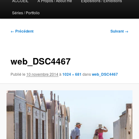
ACCUEIL
A Propos / About me
Expositions / Exhibitions
principal
Séries / Portfolio
Navigation
← Précédent
Suivant →
des
images
web_DSC4467
Publié le
10 novembre 2014
à
1024 × 681
dans
web_DSC4467