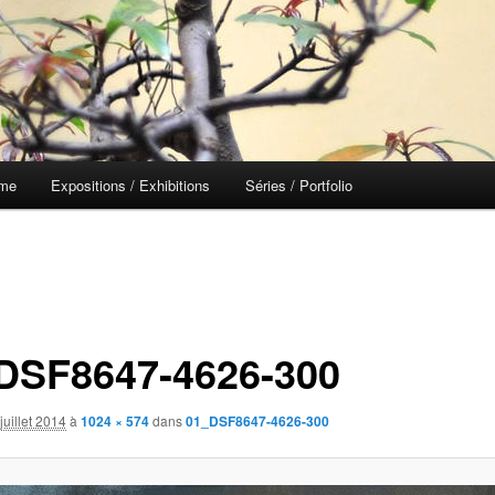
 me
Expositions / Exhibitions
Séries / Portfolio
DSF8647-4626-300
juillet 2014
à
1024 × 574
dans
01_DSF8647-4626-300