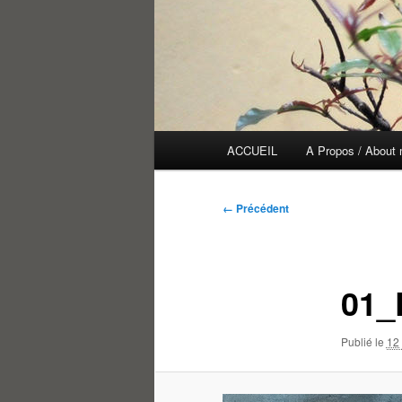
Menu
ACCUEIL
A Propos / About
principal
Navigation
← Précédent
des
images
01_
Publié le
12 