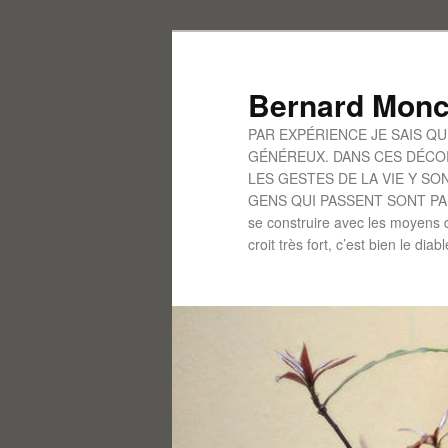
Aller
au
contenu
Bernard Monc
principal
PAR EXPÉRIENCE JE SAIS Q
GÉNÉREUX. DANS CES DÉCOR
LES GESTES DE LA VIE Y S
GENS QUI PASSENT SONT PARFO
se construire avec les moyens d
croit très fort, c’est bien le diab