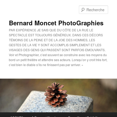
Aller
au
Rech
contenu
principal
Bernard Moncet PhotoGraphies
PAR EXPÉRIENCE JE SAIS QUE DU CÔTE DE LA RUE LE
SPECTACLE EST TOUJOURS GÉNÉREUX. DANS CES DÉCORS
TÉMOINS DE LA PEINE ET DE LA JOIE DES HOMMES, LES
GESTES DE LA VIE Y SONT ACCOMPLIS SIMPLEMENT ET LES
VISAGES DES GENS QUI PASSENT SONT PARFOIS EMOUVANTS.
Voir et Photographier, c’est souvent se construire avec les moyens du
bord un petit théâtre et attendre ses acteurs. Lorsqu’on y croit très fort,
c’est bien le diable s’ils ne finissent pas par arriver. »
Menu