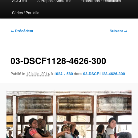
ACCUEIL
A Propos / About me
Expositions / Exhibitions
principal
Séries / Portfolio
Navigation
← Précédent
Suivant →
des
images
03-DSCF1128-4626-300
Publié le
12 juillet 2014
à
1024 × 580
dans
03-DSCF1128-4626-300