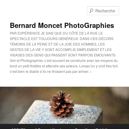
Aller
au
Rech
contenu
principal
Bernard Moncet PhotoGraphies
PAR EXPÉRIENCE JE SAIS QUE DU CÔTE DE LA RUE LE
SPECTACLE EST TOUJOURS GÉNÉREUX. DANS CES DÉCORS
TÉMOINS DE LA PEINE ET DE LA JOIE DES HOMMES, LES
GESTES DE LA VIE Y SONT ACCOMPLIS SIMPLEMENT ET LES
VISAGES DES GENS QUI PASSENT SONT PARFOIS EMOUVANTS.
Voir et Photographier, c’est souvent se construire avec les moyens du
bord un petit théâtre et attendre ses acteurs. Lorsqu’on y croit très fort,
c’est bien le diable s’ils ne finissent pas par arriver. »
Menu