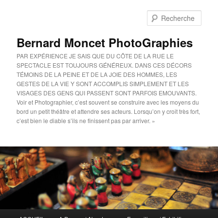
Aller
au
Rech
contenu
principal
Bernard Moncet PhotoGraphies
PAR EXPÉRIENCE JE SAIS QUE DU CÔTE DE LA RUE LE
SPECTACLE EST TOUJOURS GÉNÉREUX. DANS CES DÉCORS
TÉMOINS DE LA PEINE ET DE LA JOIE DES HOMMES, LES
GESTES DE LA VIE Y SONT ACCOMPLIS SIMPLEMENT ET LES
VISAGES DES GENS QUI PASSENT SONT PARFOIS EMOUVANTS.
Voir et Photographier, c’est souvent se construire avec les moyens du
bord un petit théâtre et attendre ses acteurs. Lorsqu’on y croit très fort,
c’est bien le diable s’ils ne finissent pas par arriver. »
Menu