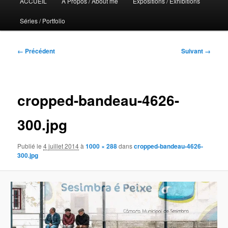
ACCUEIL
A Propos / About me
Expositions / Exhibitions
principal
Séries / Portfolio
Navigation
← Précédent
Suivant →
des
images
cropped-bandeau-4626-
300.jpg
Publié le
4 juillet 2014
à
1000 × 288
dans
cropped-bandeau-4626-
300.jpg