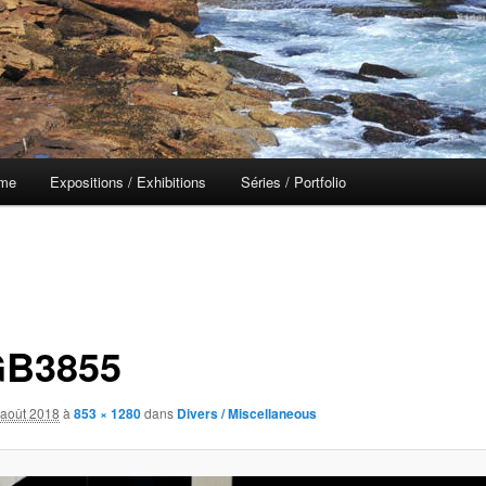
 me
Expositions / Exhibitions
Séries / Portfolio
B3855
 août 2018
à
853 × 1280
dans
Divers / Miscellaneous