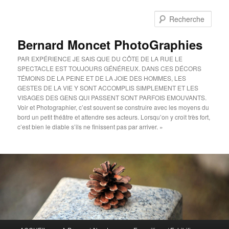
Aller
au
Rech
contenu
principal
Bernard Moncet PhotoGraphies
PAR EXPÉRIENCE JE SAIS QUE DU CÔTE DE LA RUE LE
SPECTACLE EST TOUJOURS GÉNÉREUX. DANS CES DÉCORS
TÉMOINS DE LA PEINE ET DE LA JOIE DES HOMMES, LES
GESTES DE LA VIE Y SONT ACCOMPLIS SIMPLEMENT ET LES
VISAGES DES GENS QUI PASSENT SONT PARFOIS EMOUVANTS.
Voir et Photographier, c’est souvent se construire avec les moyens du
bord un petit théâtre et attendre ses acteurs. Lorsqu’on y croit très fort,
c’est bien le diable s’ils ne finissent pas par arriver. »
Menu