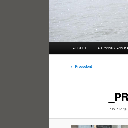
Menu
ACCUEIL
A Propos / About
principal
Navigation
← Précédent
des
images
_PR
Publié le
16 