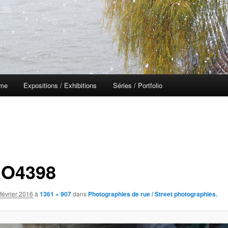
 me
Expositions / Exhibitions
Séries / Portfolio
O4398
février 2016
à
1361 × 907
dans
Photographies de rue / Street photographies.