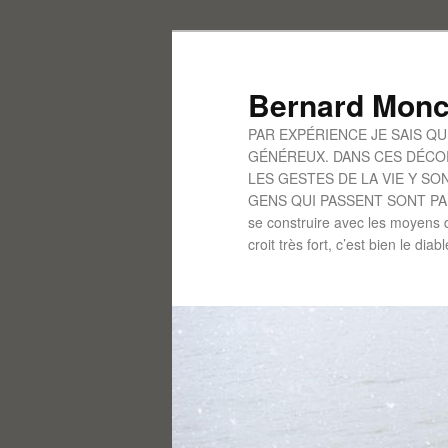
Aller
au
contenu
Bernard Monc
principal
PAR EXPÉRIENCE JE SAIS Q
GÉNÉREUX. DANS CES DÉCOR
LES GESTES DE LA VIE Y S
GENS QUI PASSENT SONT PARFO
se construire avec les moyens d
croit très fort, c’est bien le diab