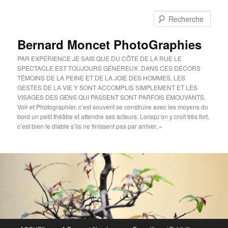
Aller
au
Rech
contenu
principal
Bernard Moncet PhotoGraphies
PAR EXPÉRIENCE JE SAIS QUE DU CÔTE DE LA RUE LE
SPECTACLE EST TOUJOURS GÉNÉREUX. DANS CES DÉCORS
TÉMOINS DE LA PEINE ET DE LA JOIE DES HOMMES, LES
GESTES DE LA VIE Y SONT ACCOMPLIS SIMPLEMENT ET LES
VISAGES DES GENS QUI PASSENT SONT PARFOIS EMOUVANTS.
Voir et Photographier, c’est souvent se construire avec les moyens du
bord un petit théâtre et attendre ses acteurs. Lorsqu’on y croit très fort,
c’est bien le diable s’ils ne finissent pas par arriver. »
Menu