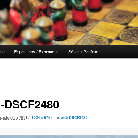
 me
Expositions / Exhibitions
Séries / Portfolio
-DSCF2480
 septembre 2014
à
1024 × 576
dans
web-DSCF2480