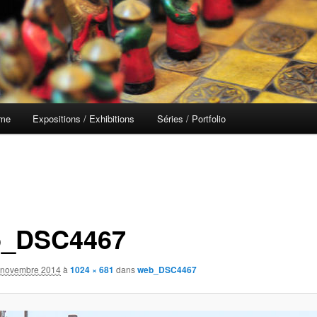
 me
Expositions / Exhibitions
Séries / Portfolio
_DSC4467
 novembre 2014
à
1024 × 681
dans
web_DSC4467