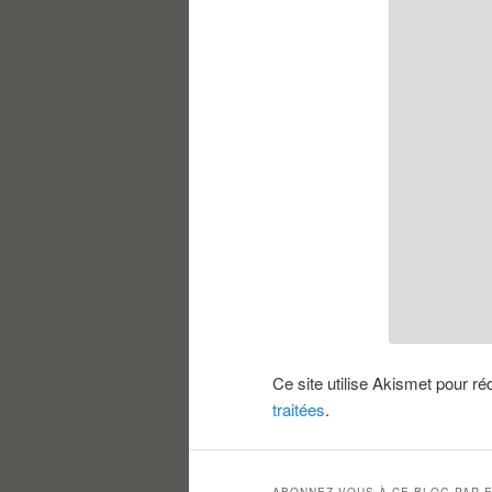
Ce site utilise Akismet pour ré
traitées
.
ABONNEZ-VOUS À CE BLOG PAR E