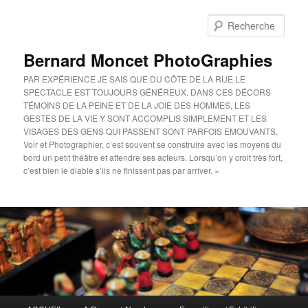
Aller
au
Rech
contenu
principal
Bernard Moncet PhotoGraphies
PAR EXPÉRIENCE JE SAIS QUE DU CÔTE DE LA RUE LE
SPECTACLE EST TOUJOURS GÉNÉREUX. DANS CES DÉCORS
TÉMOINS DE LA PEINE ET DE LA JOIE DES HOMMES, LES
GESTES DE LA VIE Y SONT ACCOMPLIS SIMPLEMENT ET LES
VISAGES DES GENS QUI PASSENT SONT PARFOIS EMOUVANTS.
Voir et Photographier, c’est souvent se construire avec les moyens du
bord un petit théâtre et attendre ses acteurs. Lorsqu’on y croit très fort,
c’est bien le diable s’ils ne finissent pas par arriver. »
Menu