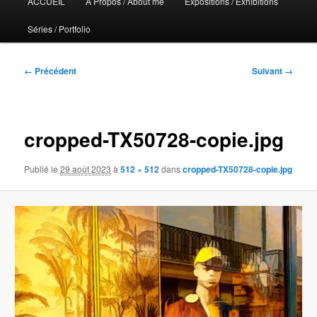
ACCUEIL
A Propos / About me
Expositions / Exhibitions
principal
Séries / Portfolio
Navigation
← Précédent
Suivant →
des
images
cropped-TX50728-copie.jpg
Publié le
29 août 2023
à
512 × 512
dans
cropped-TX50728-copie.jpg