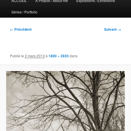
ACCUEIL
A Propos / About me
Expositions / Exhibitions
principal
Séries / Portfolio
Navigation
← Précédent
Suivant →
des
images
Publié le
2 mars 2013
à
1890 × 2835
dans