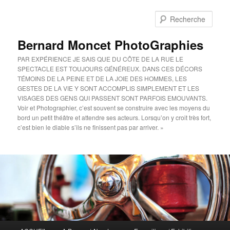
Aller
au
Rech
contenu
principal
Bernard Moncet PhotoGraphies
PAR EXPÉRIENCE JE SAIS QUE DU CÔTE DE LA RUE LE
SPECTACLE EST TOUJOURS GÉNÉREUX. DANS CES DÉCORS
TÉMOINS DE LA PEINE ET DE LA JOIE DES HOMMES, LES
GESTES DE LA VIE Y SONT ACCOMPLIS SIMPLEMENT ET LES
VISAGES DES GENS QUI PASSENT SONT PARFOIS EMOUVANTS.
Voir et Photographier, c’est souvent se construire avec les moyens du
bord un petit théâtre et attendre ses acteurs. Lorsqu’on y croit très fort,
c’est bien le diable s’ils ne finissent pas par arriver. »
Menu