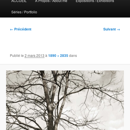
ACCUEIL
A Propos / About me
Expositions / Exhibitions
principal
Séries / Portfolio
Navigation
← Précédent
Suivant →
des
images
Publié le
2 mars 2013
à
1890 × 2835
dans