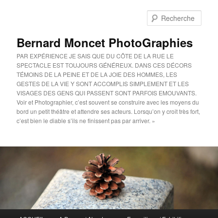
Aller
au
Rech
contenu
principal
Bernard Moncet PhotoGraphies
PAR EXPÉRIENCE JE SAIS QUE DU CÔTE DE LA RUE LE
SPECTACLE EST TOUJOURS GÉNÉREUX. DANS CES DÉCORS
TÉMOINS DE LA PEINE ET DE LA JOIE DES HOMMES, LES
GESTES DE LA VIE Y SONT ACCOMPLIS SIMPLEMENT ET LES
VISAGES DES GENS QUI PASSENT SONT PARFOIS EMOUVANTS.
Voir et Photographier, c’est souvent se construire avec les moyens du
bord un petit théâtre et attendre ses acteurs. Lorsqu’on y croit très fort,
c’est bien le diable s’ils ne finissent pas par arriver. »
Menu