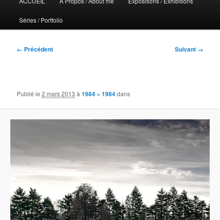
ACCUEIL
A Propos / About me
Expositions / Exhibitions
principal
Séries / Portfolio
Navigation
← Précédent
Suivant →
des
images
Publié le
2 mars 2013
à
1984 × 1984
dans